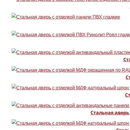
Ст
С
С
Стальная двер