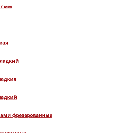
 7 мм
кая
гладкий
ладкие
ладкий
нгами фрезерованные