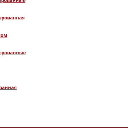
зерованные
зерованная
лом
зерованные
ованная