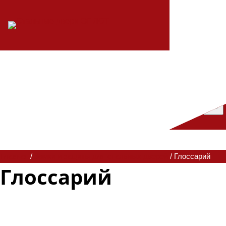
Главная
/
Замки и защиты для стальных дверей
/ Глоссарий
Глоссарий