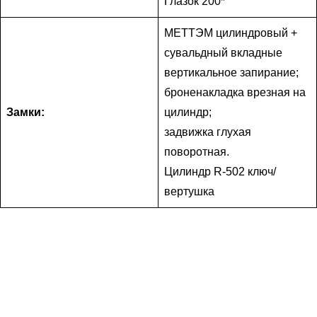
Глазок 200*
МЕТТЭМ цилиндровый +
сувальдный вкладные
вертикальное запирание;
броненакладка врезная на
Замки:
цилиндр;
задвижка глухая
поворотная.
Цилиндр R-502 ключ/
вертушка
Наши замерщики бесплатно приедут к Вам домой или в
офис с образцами материалов, каталогами, фотографиями,
помогут определиться с выбором. Замерщик также снимет
точные размеры проема.