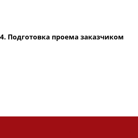
Дверные проемы идеально прямоугольной формы практическ
правильной работы замков.
Монтажный зазор для стальных дверей ОПЛОТ проектирует
4. Подготовка проема заказчиком
В случаях, когда на момент заказа стальной двери проем
по размерам проема, необходимым для монтажа стальной 
При оборудовании (и расширении) проема силами заказчика
Стальные дв