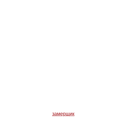
навливается
илегание
тробление
ог установить
аказчика,
ит
с заказчиком согласует
замерщик
стальных дверей ОПЛОТ