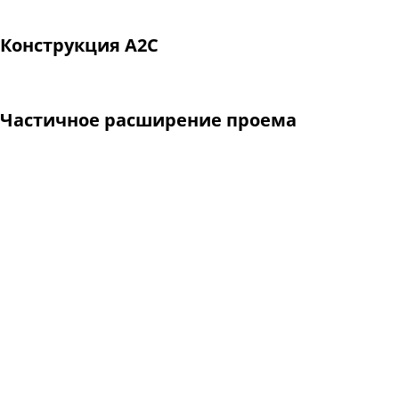
Конструкция А2С
Частичное расширение проема
Выравнивание проема, мелкое расширение
Проемы идеально прямоугольной формы практически не вс
и горизонтали. Такие проемы имеют форму параллелограм
не сильно выражены, эти отклонения можно скомпенсирова
проема от прямоугольной формы значительны, применяетс
проему прямоугольной формы.
Штробление стены для максимального прилегания на