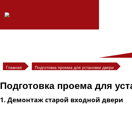
Перейти
к
содержимому
Главная
Подготовка проема для установки двери
Подготовка проема для уст
1. Демонтаж старой входной двери
Если в проеме под установку стальной двери ОПЛОТ имее
неукрепленной двери производится бесплатно.