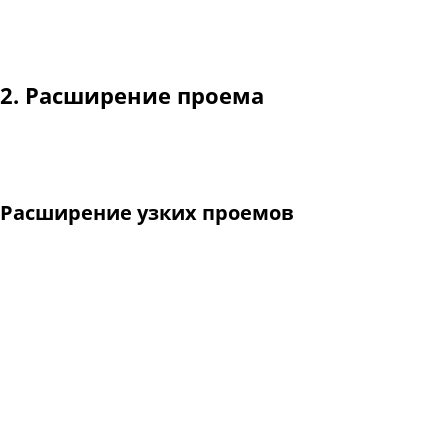
После демонтажа старой двери производится зачистка прое
Возможен демонтаж старой входной двери силами заказчик
2. Расширение проема
Стальные двери ОПЛОТ изготавливаются по размерам проем
некоторых случаях расширение проема оказывается необх
Расширение узких проемов
Широко распространены серии панельных домов П-44, П-44
в т. н. четверти. Ширина дверного проема в бетоне со стор
Согласно Строительным нормам и правилам СНиП 21-01-9
от их возраста и физического состояния и для возможнос
0.8 м.
Таким образом, для обеспечения безопасности в случае п