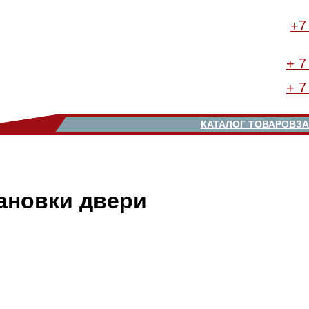
+7
+ 7
+ 7
КАТАЛОГ ТОВАРОВ
ЗА
ановки двери
тся старая входная дверь — деревянная или металлическа