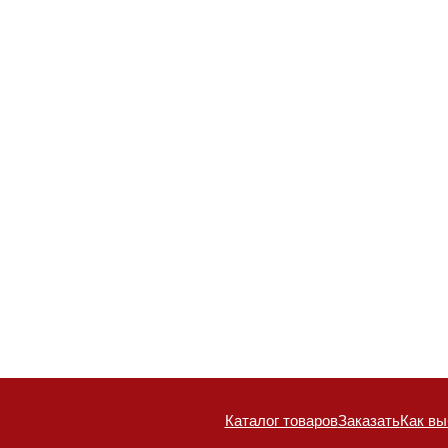
и не встречаются. Монтажный зазор позволяет выставить 
ся минимальным. С внешней стороны двери монтажный заз
 еще не оборудован, замерщик стальной двери ОПЛОТ дает 
двери с размерами по договору. Рекомендуемые замерщик
, ответственность за размер проема полностью несет заказ
ери ОПЛОТ
Каталог товаров
Заказать
Как вы