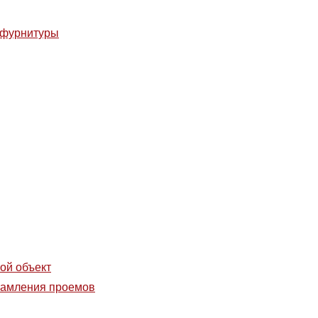
фурнитуры
(ручек, накладок, глазков) производится по же
й двери (замена базовой ручки) или в случае необходимост
ации и т. п.).
фурнитуры на стальных дверях любых других производител
латная, не производится.
ой объект
брамления проемов