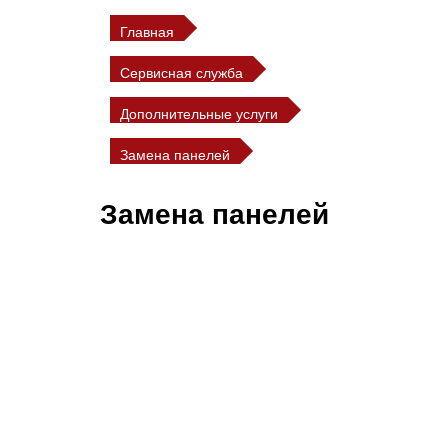
Главная
Сервисная служба
Дополнительные услуги
Замена панелей
Замена панелей
Все отделочные панели
стальных дверей ОПЛОТ —
сменные (кроме стальных
дверей со стеклопакетами).
Отделочные панели легко