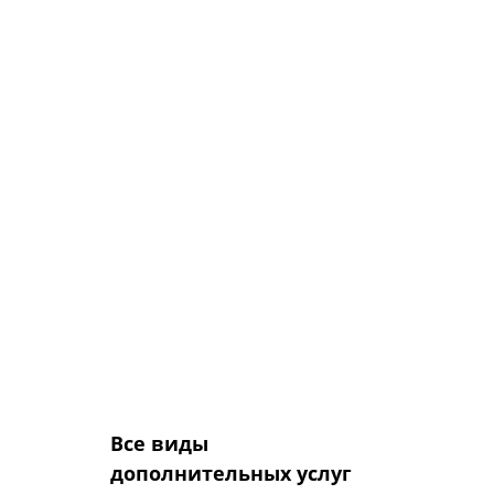
условиях.
Установка наружных панелей
на двери, окрашенные ранее
снаружи порошковым
напылением (без панелей),
не производится.
Установка отделочных панелей
на стальные двери любых
других производителей, кроме
стальных дверей ОПЛОТ, в том
числе платная,
не производится..
Все виды
дополнительных услуг