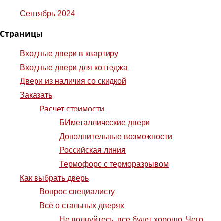
a
Сентябрь 2024
r
Страницы
c
h
Входные двери в квартиру
Входные двери для коттеджа
Двери из наличия со скидкой
Заказать
Расчет стоимости
БИметаллические двери
Дополнительные возможности
Российская линия
Термофорс с терморазрывом
Как выбрать дверь
Вопрос специалисту
Всё о стальных дверях
Не волнуйтесь, все будет хорошо. Чего