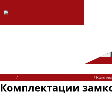
Главная
/
Замки и защиты для стальных дверей
/ Компле
Комплектации замк