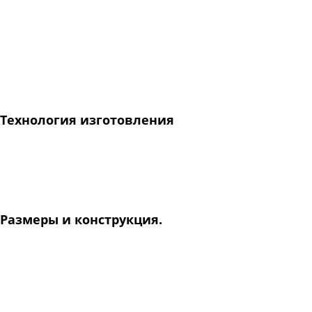
минеральной ватой, не пропускает холода еще и за счет
двойного слоя сплошного листового утеплителя стальной
двери. Сплошной листвой утеплитель монтируется под
наружную и внутреннюю отделочную панель по всей
площади дверного полотна, включая замковую зону.
Технология изготовления
Профили для стального блока ТЕРМОФОРС
изготавливаются по уникальным чертежам гибочным
способом.
Размеры и конструкция.
Дверной блок ОПЛОТ ТЕРМОФОРС изготавливается по
размерам проема заказчика.