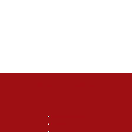
конфигурации.
Металлические двери ОПЛОТ — ТЕРМОФОРС —
оптимальное сочетание нужных решений.
Стальные двери
ОПЛОТ
Каталог товаров
Заказать
Как выбрать дверь