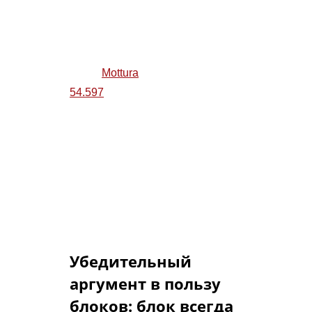
функции, которые недоступны
при раздельных корпусах
замков. Например, в
блоке
Mottura
54.597
(сувальдный +
цилиндровый) при закрывании
цилиндрового механизма
стальная мембрана блокирует
отверстие для сувальдного
ключа, затрудняя введение
отмычек и других посторонних
предметов.
Убедительный
аргумент в пользу
блоков: блок всегда