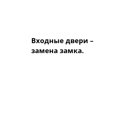
допустима установка замка
врезным способом (установка
замков на торцевой планке).
Входные двери –
замена замка.
Как же происходит замена
замков илиремонт замков, если
нет доступа к замкам с торца
двери (установка замка без
торцевой планки)?
Во внутреннем листе
полотнадвери ОПЛОТ со
стороны защищаемого
помещения есть специальный