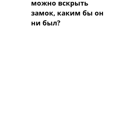
можно вскрыть
замок, каким бы он
ни был?
Правда. Вопрос только(!) во
времени, которое потребуется
на бесшумное результативное
быстрое вскрытие замков и в
ассортименте необходимых
взломщику инструментов и
приспособлений. Разумеется,
имеет значение «квалификация»
злоумышленника.
Элементы дополнительной
защиты: броненакладки,
бронепластины, кодовые