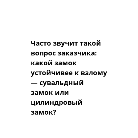
цилиндра — операция
несложная, ее, при наличии
определенных навыков, можно
выполнить и самостоятельно.
Часто звучит такой
вопрос заказчика:
какой замок
устойчивее к взлому
— сувальдный
замок или
цилиндровый
замок?
Взломостойкость замков – это
устойчивость к взлому всей