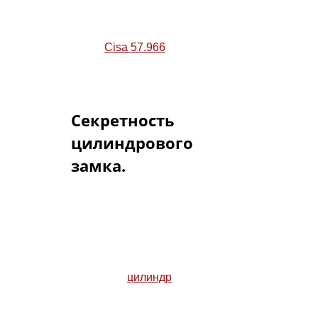
невелико. Так, секретность
сувальдного механизма в
замке
Cisa 57.966
— 25 000
(двадцать пять тысяч)
комбинаций.
Секретность
цилиндрового
замка.
Секретность цилиндрового
замка напрямую зависит от того,
какой цилиндр приводит в
действие механизм замка. Чем
секретнее
цилиндр
,
установленный в цилиндровый
замок, тем секретнее этот замок.