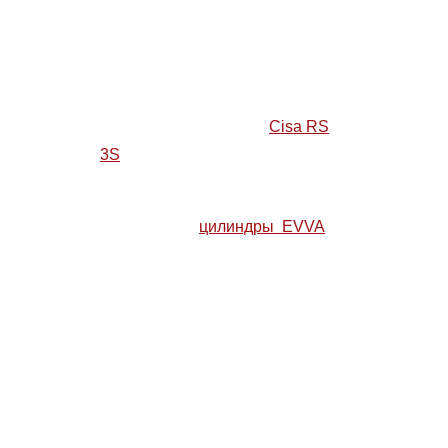
Количество секретов цилиндров
может достигать очень
больших величин. Например,
секретность цилиндра
Cisa RS
3S
— более 8000000000 (восемь
миллиардов).
Австрийские
цилиндры EVVA
с
многоуровневыми системами
кодирования обладают очень
высокой секретностью. Так,
цилиндр EVVAMCS (MagneticCo
deSystem, «Система магнитного
кодирования») имеет 299
квадриллионов