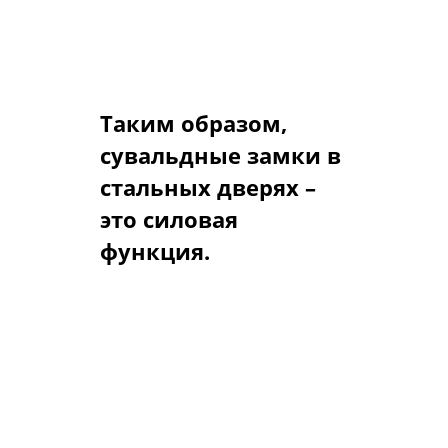
более устойчив к силовым
нагрузкам в ходе ежедневной
нормальной эксплуатации замка.
Таким образом,
сувальдные замки в
стальных дверях –
это силовая
функция.
Если стальная дверь должна, по
Вашему мнению, стоить
определенную сумму,
рекомендуется заказывать
максимальную в пределах этой
суммы комплектацию замковой