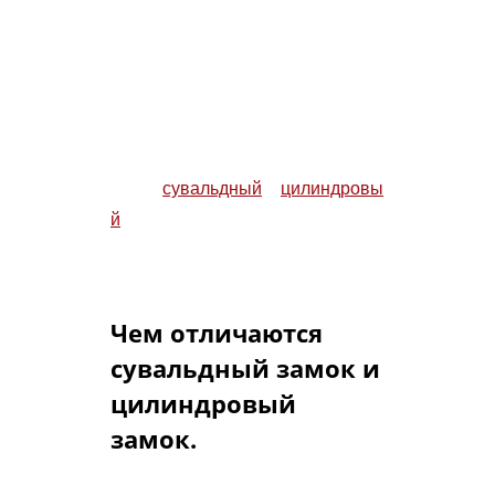
В стальной двери рекомендуется
одновременно устанавливать
два
замка
сувальдный
и
цилиндровы
й
— или блок, в котором
механизмы обоих типов
находятся в одном корпусе.
Чем отличаются
сувальдный замок и
цилиндровый
замок.
Главное отличие замков