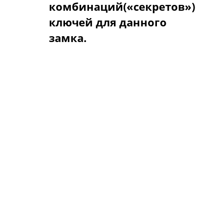
комбинаций(«секретов»)
ключей для данного
замка.
Корректно сравнивать
секретность сувальдного и
цилиндрового замков одного
класса и лучше одной фирмы.
Ведь никому не приходит в
голову сравнивать
грузоподъемность
малолитражки и карьерного
грузовика. Так же неправильно
сравнивать замки разных
классов. Это не значит, что одни
замки хуже других. Просто