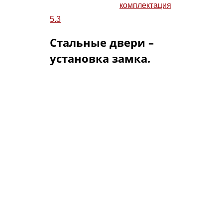
ОПЛОТ с замками
комплектация
5.3
.
Стальные двери –
установка замка.
В стальных дверях ОПЛОТ для
итальянских замков Cisa и
Mottura и замков Россия
«тяжелых»
серий, сертифицированных для
бронированных дверей,
применяется только установка
замков вкладным способом. При
вкладном способе монтажа
торцевые планки замков с торца
полотна стальной двери