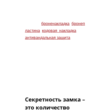
систему нужно значительно
больше времени.
Дополнительные элементы
защиты:
броненакладка
,
бронеп
ластина
,
кодовая накладка
,
антивандальная защита
и др.
еще увеличивают время на
вскрытие замков.
Заказчики часто спрашивают:
«Какой замок секретнее –
сувальдный замок или
цилиндровый замок?»
Секретность замка –
это количество