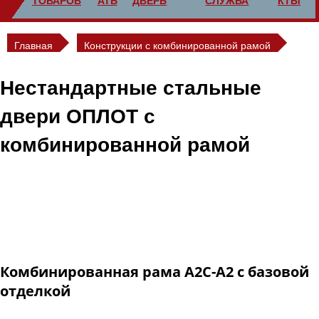
ТОВАРОВ
АТЬ
ДВЕРЬ
СЛУЖБА
КТЫ
Главная
Конструкции с комбинированной рамой
Нестандартные стальные
двери ОПЛОТ с
комбинированной рамой
Для проемов сложной конфигурации, например, если
к проему вплотную примыкает перпендикулярная стена,
изготавливаются стальные двери ОПЛОТ
с комбинированной рамой.
Комбинированная рама А2С-А2 с базовой
отделкой