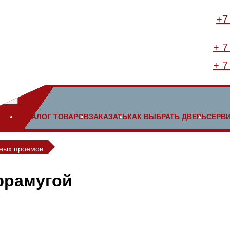
+7
+ 7
+ 7
КАТАЛОГ ТОВАРОВ
ЗАКАЗАТЬ
КАК ВЫБРАТЬ ДВЕРЬ
СЕРВ
тных проемов
фрамугой
льные двери ОПЛОТ с верхней антресолью (фрамугой). При