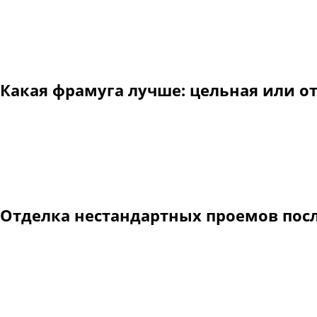
Отдельная антресоль (фрамуга) крепится в проеме на мон
После установки стальной двери отдельную фрамугу рекомен
После заделывания фрамуги стальная дверь с отдельной ф
Какая фрамуга лучше: цельная или о
Конструкция стальной двери с цельной антресолью прочна, 
Дверной блок с цельной фрамугой при определенных габари
В таких случаях для проемов нестандартной высоты реком
Отделка нестандартных проемов пос
После установки нестандартной стальной двери можно, по
помещения.
В комплект внутреннего обрамления проема (со стороны п