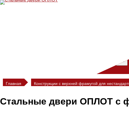
Перейти
к
содержимому
Главная
Конструкции с верхней фрамугой для нестандар
Стальные двери ОПЛОТ с 
Для нестандартных высоких проемов изготавливаются ста
обычные по высоте размеры.