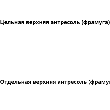
Цельная верхняя антресоль (фрамуга)
Рама металлического дв
проема.
В нижней части дверно
с двумя листами металл
Цельная фрамуга может
Отдельная верхняя антресоль (фраму
Изготавливается дверной блок обычной высоты, а оставша
(отдельной антресолью) с двумя листами металла, окраш