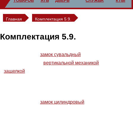
ТОВАРОВ
АТЬ
ДВЕРЬ
СЛУЖБА
КТЫ
Главная
Комплектация 5.9.
Комплектация 5.9.
Mottura 52.571
—
замок сувальдный
для бронированных
дверей со штатной
вертикальной механикой
, ручкой
и
защелкой
.
Mottura 85.583
—
замок цилиндровый
для бронированных
дверей.