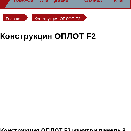
ТОВАРОВ
АТЬ
ДВЕРЬ
СЛУЖБА
КТЫ
Главная
Конструкция ОПЛОТ F2
Конструкция ОПЛОТ F2
В конструкции ОПЛОТ F2 рама дверного блока с
«четвертью». Четверть значительно затрудняет отгибание
края полотна стальной двери.
ОПЛОТ F2 – конструкция, в которой наружная плоскость
наружной панели 7 мм находится заподлицо с
металлическим наличником рамы.
Двухстворчатые двери конструкции ОПЛОТ F2 не
изготавливаются.
Конструкция ОПЛОТ F2 изнутри панель 8