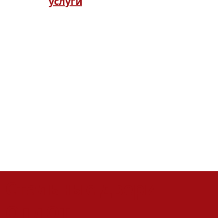
услуги
Ознакомьтесь с перечнем
платных дополнительных
услуг. Обратите внимание:
мы не производим работы с
дверьми любых других
производителей, кроме
стальных дверей ОПЛОТ.
Стальные двери
ОПЛОТ