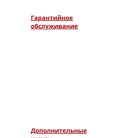
неполадки.
Гарантийное
обслуживание
Мы осуществляем
гарантийное и
послегарантийное
обслуживание стальных
дверей ОПЛОТ. Здесь Вы
найдете информацию об
условиях обслуживания и
узнаете как правильно
пользоваться стальными
дверями.
Дополнительные