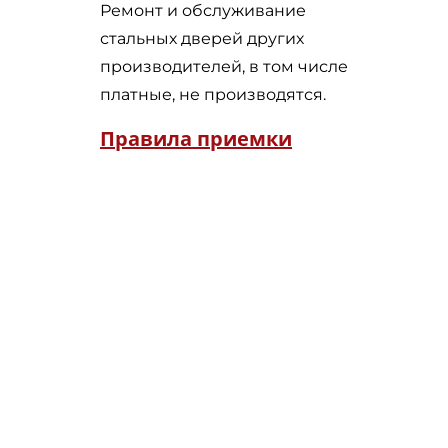
Ремонт и обслуживание
стальных дверей других
производителей, в том числе
платные, не производятся.
Правила приемки
Убедитесь в том, что в
доставленном товаре нет
брака и повреждений; в том,
что после установки дверь
нормально функционирует.
В случае обнаружения
неисправностей,
своевременно заявите об
этом. Это позволит нам
оперативно устранить