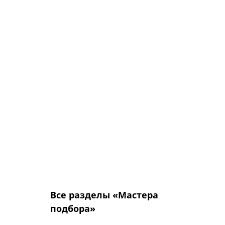
В этом случае оптимальным
решением будет заказать
стальную дверь с базовой
(входящую в минимальную
стоимость) внутренней отделкой.
Все отделочные панели
стальных дверей ОПЛОТ —
сменные, а, значит,
в дальнейшем вместо базовой
отделочной панели можно
установить любую, какую
Вы захотите.
Все разделы «Мастера
подбора»