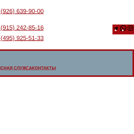
 (926) 639-90-00
 (915) 242-85-16
T
W
e
h
 (495) 925-51-33
l
a
e
t
g
s
ИСНАЯ СЛУЖБА
КОНТАКТЫ
r
A
a
p
m
p