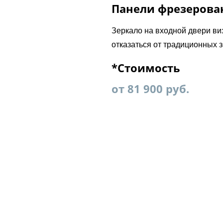
Панели фрезерова
Зеркало на входной двери ви
отказаться от традиционных з
*Стоимость
от 81 900 руб.
ружи двери. Базовая стоимость будет увеличена на стоимо
дверной блок по размерам п
снаружи порошковое напыл
внутри выбранная панель;
полотно 2 листа металла, сн
защита замков 7 мм;
два контура уплотнителя;