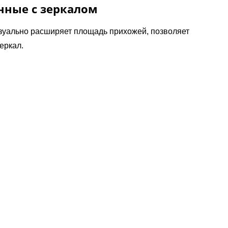
нные с зеркалом
зуально расширяет площадь прихожей, позволяет
еркал.
сть соответствующей панели.
роема (до 2200х1050 мм);
ение;
аружи 2 мм, внутри 1.5 мм;