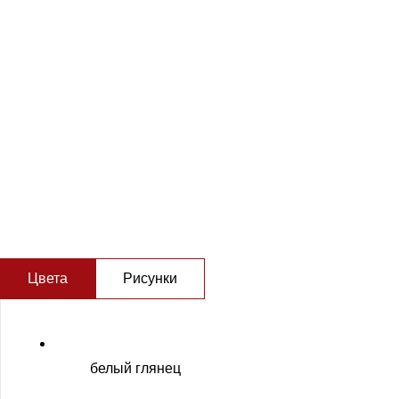
*Базовая стоимость:
Для расчета стоимости двери с панелью / замком, отличным
Цвета
Рисунки
белый глянец