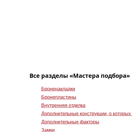
за
вк
Ст
ее
Ци
пр
за
Все разделы «Мастера подбора»
Броненакладки
Бронепластины
Внутренняя отделка
Дополнительные конструкции, о которых 
Дополнительные факторы
Замки