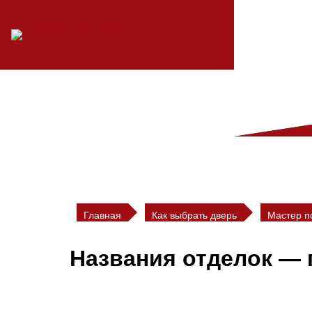
Перейти
к
содержимому
Главная
Как выбрать дверь
Мастер п
Названия отделок — 
Что же 